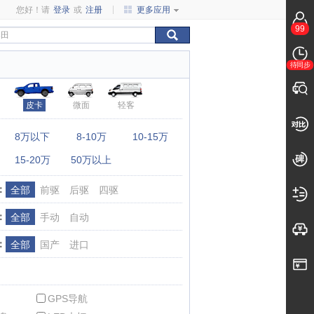
您好！请
登录
或
注册
更多应用
99
待同步
皮卡
微面
轻客
：
8万以下
8-10万
10-15万
15-20万
50万以上
：
全部
前驱
后驱
四驱
：
全部
手动
自动
：
全部
国产
进口
GPS导航