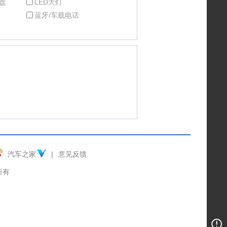
盘
LED大灯
蓝牙/车载电话
汽车之家
|
意见反馈
权所有