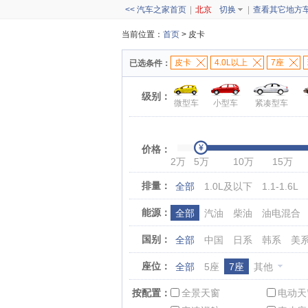
<< 汽车之家首页
|
北京
切换
|
查看其它地方
当前位置：
首页
> 皮卡
皮卡
4.0L以上
7座
已选条件：
级别：
微型车
小型车
紧凑型车
价格：
2万
5万
10万
15万
排量：
全部
1.0L及以下
1.1-1.6L
能源：
全部
汽油
柴油
油电混合
国别：
全部
中国
日系
韩系
美
座位：
全部
5座
7座
其他
按配置：
全景天窗
电动天