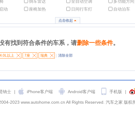
椅
倒车雷达
全自动空调
多功能方向
启动
座椅加热
日间行车灯
自动泊车
点击收起
没有找到符合条件的车系，请
删除一些条件
。
4.0L以上
7座
瑞典
|
清除全部
贤纳士
|
iPhone客户端
Android客户端
手机版
|
2004-2023 www.autohome.com.cn All Rights Reserved. 汽车之家 版