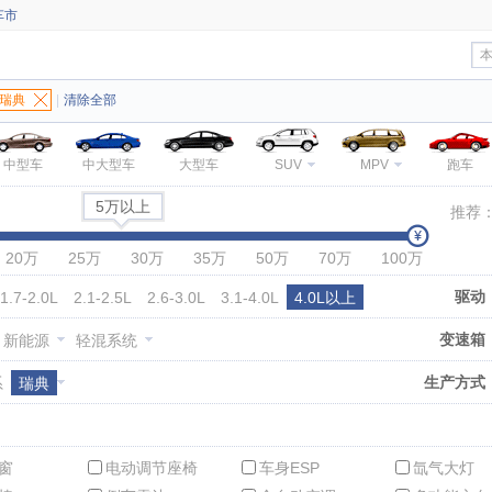
车市
瑞典
|
清除全部
中型车
中大型车
大型车
SUV
MPV
跑车
5万以上
推荐
20万
25万
30万
35万
50万
70万
100万
驱动
1.7-2.0L
2.1-2.5L
2.6-3.0L
3.1-4.0L
4.0L以上
变速箱
新能源
轻混系统
生产方式
系
瑞典
窗
电动调节座椅
车身ESP
氙气大灯