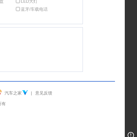
盘
LED大灯
蓝牙/车载电话
汽车之家
|
意见反馈
权所有