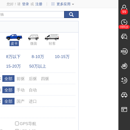
您好！请
登录
或
注册
更多应用
99
待同步
皮卡
微面
轻客
：
8万以下
8-10万
10-15万
15-20万
50万以上
：
全部
前驱
后驱
四驱
：
全部
手动
自动
：
全部
国产
进口
GPS导航