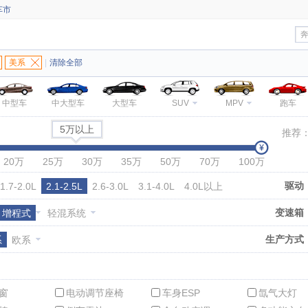
车市
美系
|
清除全部
中型车
中大型车
大型车
SUV
MPV
跑车
5万以上
推荐
20万
25万
30万
35万
50万
70万
100万
驱动
1.7-2.0L
2.1-2.5L
2.6-3.0L
3.1-4.0L
4.0L以上
变速箱
增程式
轻混系统
生产方式
系
欧系
窗
电动调节座椅
车身ESP
氙气大灯