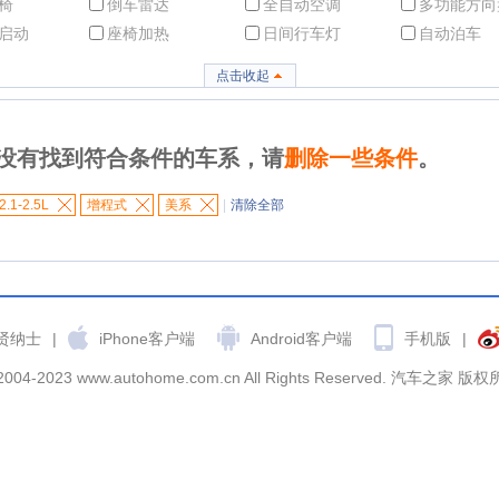
椅
倒车雷达
全自动空调
多功能方向
启动
座椅加热
日间行车灯
自动泊车
点击收起
没有找到符合条件的车系，请
删除一些条件
。
2.1-2.5L
增程式
美系
|
清除全部
贤纳士
|
iPhone客户端
Android客户端
手机版
|
2004-2023 www.autohome.com.cn All Rights Reserved. 汽车之家 版