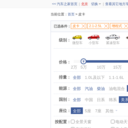
<< 汽车之家首页
|
北京
切换
|
查看其它地方
当前位置：
首页
> 皮卡
皮卡
2.1-2.5L
增程式
已选条件：
级别：
微型车
小型车
紧凑型车
价格：
2万
5万
10万
15万
排量：
全部
1.0L及以下
1.1-1.6L
能源：
全部
汽油
柴油
油电混合
国别：
全部
中国
日系
韩系
美
座位：
全部
5座
7座
其他
按配置：
全景天窗
电动天