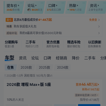
提车价
论坛
口碑
热聊
资讯
2082
条价格
8029
关注
372
真实口碑
1918
人讨论
之家专业评测
北京8月最低成交价
4*.48万起
最低
免费查
购车享超值大礼包
特惠
购豹8最高可享价值35300元补贴
超级补贴
分期购车
二手车
官方优惠
精选车险
以旧换新
低至0息
均价37.2万
高阶包补贴
报价领红包
旧车换新车
车型
资讯
论坛
口碑
经销商
降价
二手车
分
在售
2026款
2025款
2024款
2026款-1.5升 涡轮增压 160马力 国VI
2026款 增程 Max+版 5座
46.48
万起
置换
新购47.98万起
国家补贴至高1.50万
的人关注
指导价:47.98万
10%