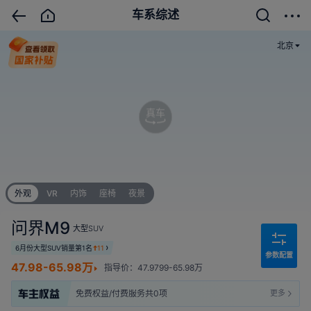
车系综述
北京
真车
外观
VR
内饰
座椅
夜景
问界M9
大型SUV
6月份大型SUV销量第1名
11
参数配置
47.98-65.98万
指导价：47.9799-65.98万
最近推送时间 2026年7月29日
免费权益/付费服务共0项
更多