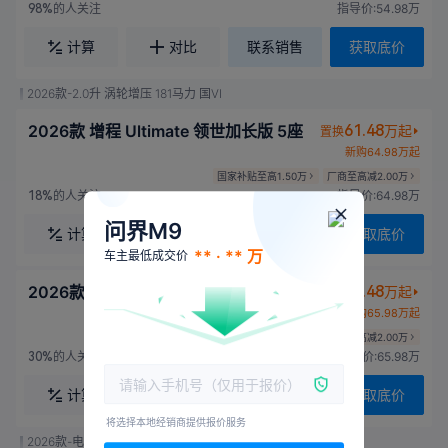
的人关注
指导价:54.98万
98%
计算
对比
联系销售
获取底价
2026款-2.0升 涡轮增压 181马力 国VI
2026款 增程 Ultimate 领世加长版 5座
61.48
万起
置换
新购64.98万起
国家补贴至高1.50万
厂商至高减2.00万
的人关注
指导价:64.98万
18%
问界M9
计算
对比
联系销售
获取底价
** · ** 万
车主最低成交价
2026款 增程 Ultimate 领世加长版 6座
62.48
万起
置换
新购65.98万起
国家补贴至高1.50万
厂商至高减2.00万
的人关注
指导价:65.98万
30%
计算
对比
联系销售
获取底价
将选择本地经销商提供报价服务
2026款-电动 676马力