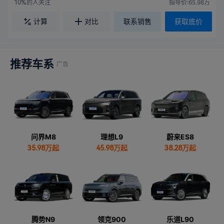
的人关注
指导价:65.98万
10%
计算
对比
联系销售
获取底价
推荐车系
问界M8
理想L9
蔚来ES8
35.98
万起
45.98
万起
38.28
万起
腾势N9
领克900
乐道L90