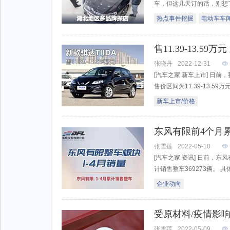
车，但这几天订的话，别想了，
热点事件挖掘
电动车车
售11.39-13.59
张晓丹
2022-12-31
[汽车之家 新车上市] 日前
售价区间为11.39-13.59万
新车上市/价格
东风有限前4个月累
张雪莲
2022-05-10
[汽车之家 资讯] 日前，
计销售整车369273辆。 具
企业动向
受原材料/疫情影
张雪莲
2022-05-09