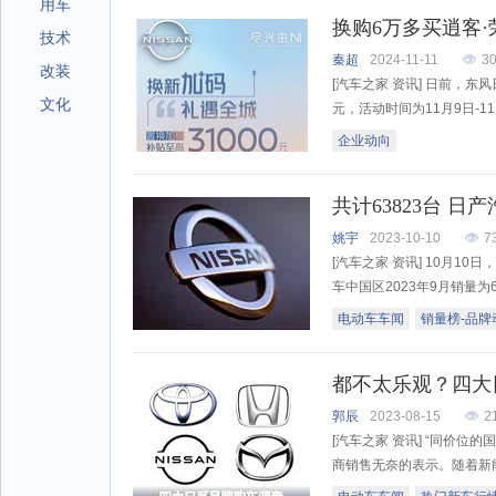
用车
技术
秦超
2024-11-11
3
改装
[汽车之家 资讯] 日前，
文化
元，活动时间为11月9日-11
企业动向
共计63823台 
姚宇
2023-10-10
7
[汽车之家 资讯] 10月1
车中国区2023年9月销量为63
电动车车闻
销量榜-品牌
都不太乐观？四大
郭辰
2023-08-15
2
[汽车之家 资讯] “同价
商销售无奈的表示。随着新能