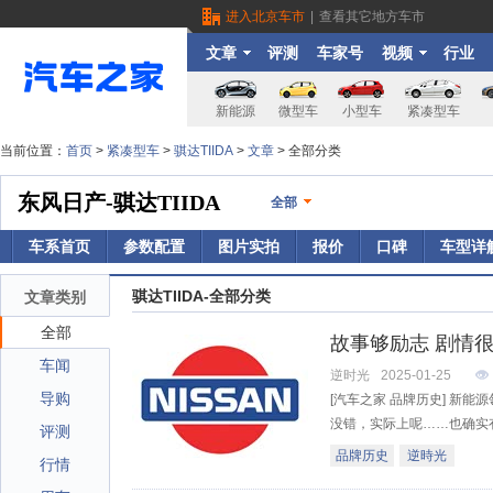
进入北京车市
|
查看其它地方车市
文章
评测
车家号
视频
行业
新能源
微型车
小型车
紧凑型车
当前位置：
首页
>
紧凑型车
>
骐达TIIDA
>
文章
> 全部分类
东风日产-骐达TIIDA
全部
车系首页
参数配置
图片实拍
报价
口碑
车型详
骐达TIIDA-全部分类
文章类别
全部
故事够励志 剧情
车闻
逆时光
2025-01-25
导购
[汽车之家 品牌历史] 新
没错，实际上呢……也确实有
评测
品牌历史
逆時光
行情