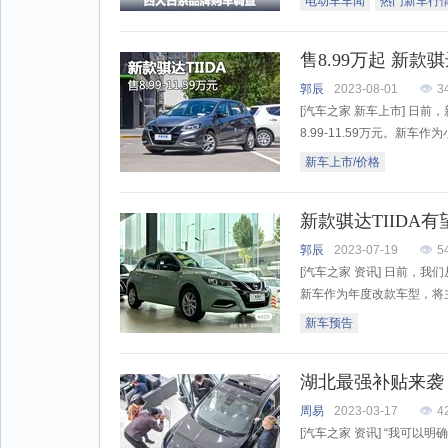
电动车车闻
热门新车行
售8.99万起 新款
郭辰
2023-08-01
3
[汽车之家 新车上市] 日前
8.99-11.59万元。新车作
新车上市/价格
新款骐达TIIDA有
郭辰
2023-07-19
5
[汽车之家 资讯] 日前，我
新车作为年度改款车型，将主
新车预告
湖北最强补贴来袭
周易
2023-03-17
4
[汽车之家 资讯] “我可