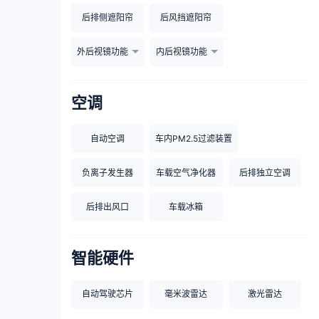
后排侧遮阳帘
后风挡遮阳帘
外后视镜功能
内后视镜功能
空调
自动空调
车内PM2.5过滤装置
负离子发生器
车载空气净化器
后排独立空调
后排出风口
车载冰箱
智能硬件
自动驾驶芯片
毫米波雷达
激光雷达