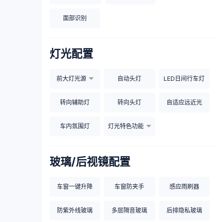
面部识别
灯光配置
前大灯光源
自动头灯
LED日间行车灯
转向辅助灯
转向头灯
自适应远近光
车内氛围灯
灯光特色功能
玻璃/后视镜配置
车窗一键升降
车窗防夹手
感应雨刷器
防紫外线玻璃
多层隔音玻璃
后排隐私玻璃