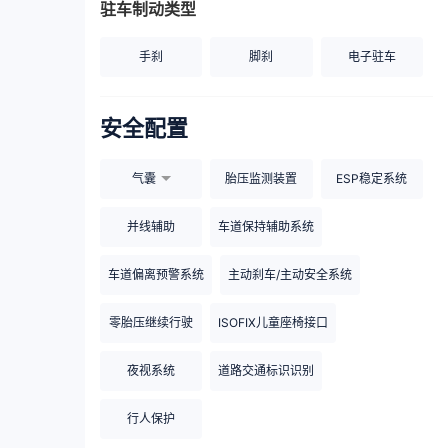
驻车制动类型
手刹
脚刹
电子驻车
安全配置
气囊
胎压监测装置
ESP稳定系统
并线辅助
车道保持辅助系统
车道偏离预警系统
主动刹车/主动安全系统
零胎压继续行驶
ISOFIX儿童座椅接口
夜视系统
道路交通标识识别
行人保护