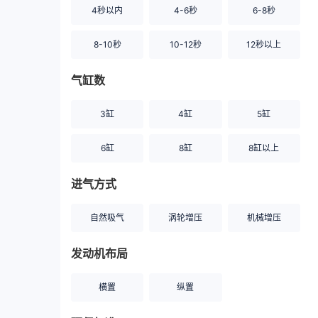
4秒以内
4-6秒
6-8秒
8-10秒
10-12秒
12秒以上
气缸数
3缸
4缸
5缸
6缸
8缸
8缸以上
进气方式
自然吸气
涡轮增压
机械增压
发动机布局
横置
纵置