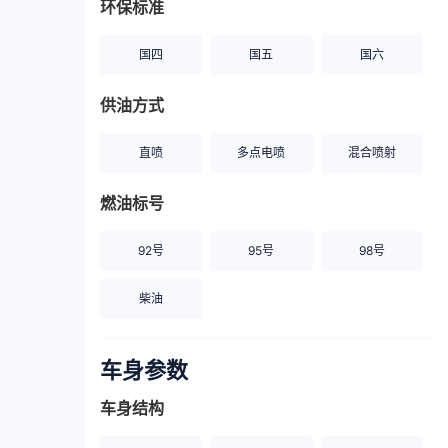
环保标准
国四
国五
国六
供油方式
直喷
多点电喷
混合喷射
燃油标号
92号
95号
98号
柴油
车身参数
车身结构