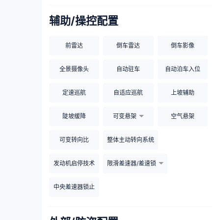
辅助/操控配置
前雷达
倒车雷达
倒车影像
全景摄像头
自动驻车
自动泊车入位
定速巡航
自适应巡航
上坡辅助
陡坡缓降
可变悬架
空气悬架
可变转向比
整体主动转向系统
发动机启停技术
限滑差速器/差速锁
中央差速器锁止