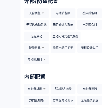
外部/防盗配置
天窗类型
电动后备厢
感应后备厢
无钥匙启动系统
无钥匙进入系统
电动吸合门
远程启动
主动闭合式进气格栅
智能钥匙
隐藏电动门把手
无框设计车门
电动侧滑门
内部配置
方向盘材质
多功能方向盘
方向盘换挡
方向盘加热
方向盘电动调节
全液晶仪表盘