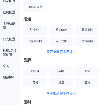
内部配置
100万以上
座椅配置
用途
多媒体配
置
舒适性好
想买SUV
露营拖挂
灯光配置
7座大空间
入门代步
撩妹利器
玻璃/后视
展开查看更多用途
创业伙伴
空间宽敞
硬派越野
镜配置
品牌
内饰做工上乘
适合女性
改装潜力股
空调
比亚迪
丰田
大众
节能先锋
居家旅行
小钢炮
智能硬件
奔驰
奥迪
宝马
安全性高
商务行政
走出校园
从全部品牌中选择
家用座驾
自吸大排量
国别