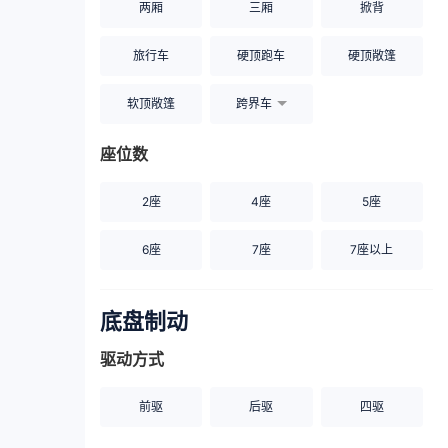
两厢
三厢
掀背
旅行车
硬顶跑车
硬顶敞篷
软顶敞篷
跨界车
座位数
2座
4座
5座
6座
7座
7座以上
底盘制动
驱动方式
前驱
后驱
四驱