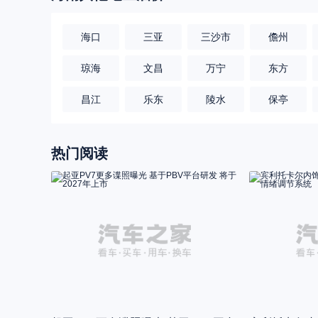
海口
三亚
三沙市
儋州
琼海
文昌
万宁
东方
昌江
乐东
陵水
保亭
热门阅读