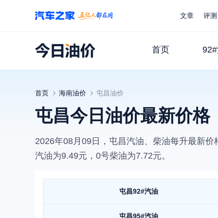
文章
评测
首页
92
首页
海南
油价
屯昌
油价
屯昌今日油价最新价格
2026年08月09日
，
屯昌
汽油、柴油每升最新价
汽油为
9.49
元，0号柴油为
7.72
元。
屯昌
92#汽油
屯昌
95#汽油