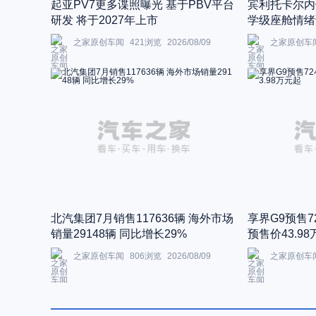
起亚PV7更多谍照曝光 基于PBV平台
宾利托卡尔内
研发 将于2027年上市
学级座舱情绪
之家原创车闻
421
浏览
2026/08/09
之家原创车
北汽集团7月销售117636辆 海外市场
享界G9预售7
销量29148辆 同比增长29%
预售价43.9
之家原创车闻
806
浏览
2026/08/09
之家原创车