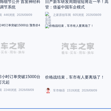
饰细节公开 首发神经科
日产新车研发周期缩短将近一半！高
调节系统
管：借鉴中国车企模式
闻
446
浏览
2026/08/09
之家原创车闻
605
浏览
2026/08/09
2小时订单突破15000台
价格战结束，车市有人要离场了！
8万元起
闻
2248
浏览
2026/08/09
车市物语
1519
浏览
2026/08/09