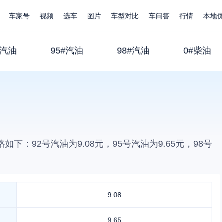
车家号
视频
选车
图片
车型对比
车问答
行情
本地
#汽油
95#汽油
98#汽油
0#柴油
格如下：92号汽油为
9.08
元，95号汽油为
9.65
元，98号
9.08
9.65