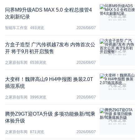
问界M9升级ADS MAX 5.0 全程总接管4
次刷新纪录
智能车工作室
493
浏览
2026/08/07
方盒子造型 广汽传祺越7发布 内饰首次公
开 将于9月初开启预售
之家原创车闻
6538
浏览
2026/08/07
大变样！魏牌高山9 Hi4申报图 换装2.0T
插混系统
之家原创车闻
3996
浏览
2026/08/07
腾势Z9GT迎OTA升级 多项功能焕新/驾乘
体验升级
之家原创车闻
871
浏览
2026/08/07