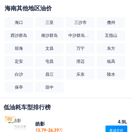
海南
其他地区油价
海口
三亚
三沙市
儋州
西沙群岛
南沙群岛
中沙群岛的岛礁及其海域
五指山
琼海
文昌
万宁
东方
定安
屯昌
澄迈
临高
白沙
昌江
乐东
陵水
保亭
琼中
低油耗车型排行榜
01
4.9L
皓影
13.79-26.39万
查成交价