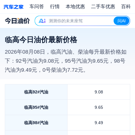
车问答
行情
本地优惠
二手车优惠
百科
测测你的未来座驾
问AI
临高今日油价最新价格
2026年08月08日
，
临高
汽油、柴油每升最新价格如
下：92号汽油为
9.08
元，95号汽油为
9.65
元，98号
汽油为
9.49
元，0号柴油为
7.72
元。
临高
92#汽油
9.08
临高
95#汽油
9.65
临高
98#汽油
9.49