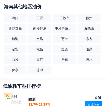
海南
其他地区油价
海口
三亚
三沙市
儋州
西沙群岛
南沙群岛
中沙群岛的岛礁及其海域
五指山
琼海
文昌
万宁
东方
定安
屯昌
澄迈
临高
白沙
昌江
乐东
陵水
保亭
琼中
低油耗车型排行榜
01
4.9L
皓影
13.79-26.39万
查成交价