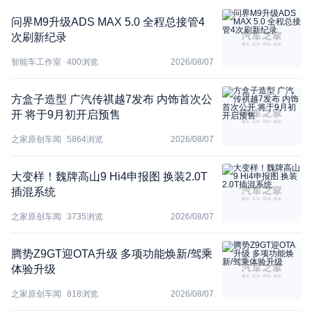
问界M9升级ADS MAX 5.0 全程总接管4
次刷新纪录
智能车工作室
400
浏览
2026/08/07
方盒子造型 广汽传祺越7发布 内饰首次公
开 将于9月初开启预售
之家原创车闻
5864
浏览
2026/08/07
大变样！魏牌高山9 Hi4申报图 换装2.0T
插混系统
之家原创车闻
3735
浏览
2026/08/07
腾势Z9GT迎OTA升级 多项功能焕新/驾乘
体验升级
之家原创车闻
818
浏览
2026/08/07