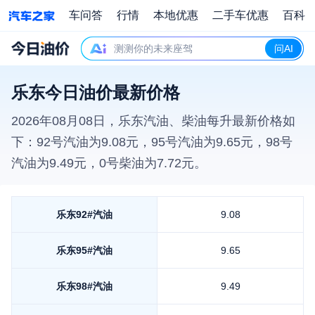
车问答
行情
本地优惠
二手车优惠
百科
测测你的未来座驾
问AI
乐东今日油价最新价格
2026年08月08日
，
乐东
汽油、柴油每升最新价格如
下：92号汽油为
9.08
元，95号汽油为
9.65
元，98号
汽油为
9.49
元，0号柴油为
7.72
元。
乐东
92#汽油
9.08
乐东
95#汽油
9.65
乐东
98#汽油
9.49