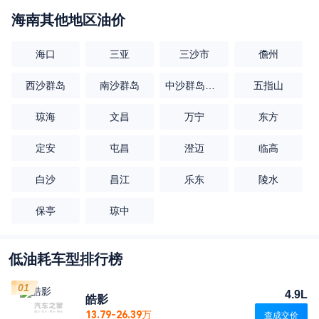
海南
其他地区油价
海口
三亚
三沙市
儋州
西沙群岛
南沙群岛
中沙群岛的岛礁及其海域
五指山
琼海
文昌
万宁
东方
定安
屯昌
澄迈
临高
白沙
昌江
乐东
陵水
保亭
琼中
低油耗车型排行榜
01
4.9L
皓影
13.79-26.39万
查成交价