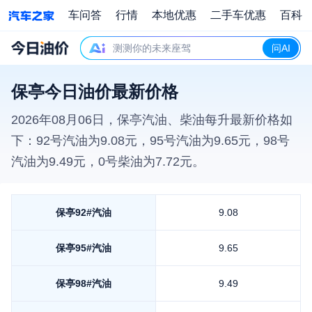
车问答
行情
本地优惠
二手车优惠
百科
测测你的未来座驾
问AI
保亭今日油价最新价格
2026年08月06日
，
保亭
汽油、柴油每升最新价格如
下：92号汽油为
9.08
元，95号汽油为
9.65
元，98号
汽油为
9.49
元，0号柴油为
7.72
元。
保亭
92#汽油
9.08
保亭
95#汽油
9.65
保亭
98#汽油
9.49