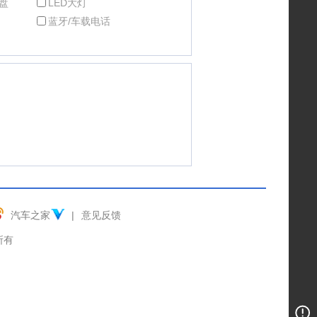
盘
LED大灯
蓝牙/车载电话
汽车之家
|
意见反馈
权所有