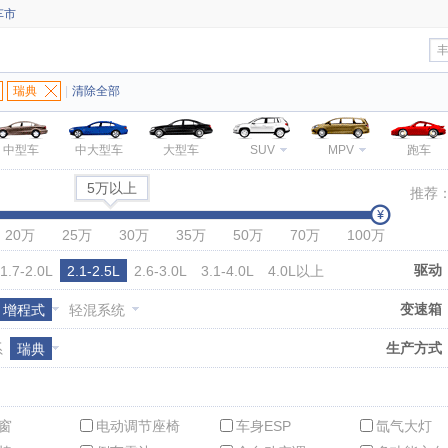
车市
瑞典
|
清除全部
中型车
中大型车
大型车
SUV
MPV
跑车
5万以上
推荐
20万
25万
30万
35万
50万
70万
100万
驱动
1.7-2.0L
2.1-2.5L
2.6-3.0L
3.1-4.0L
4.0L以上
变速箱
增程式
轻混系统
生产方式
系
瑞典
窗
电动调节座椅
车身ESP
氙气大灯