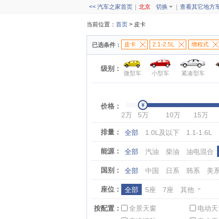
<< 汽车之家首页
|
北京
切换
|
查看其它地方
当前位置：
首页
> 皮卡
皮卡
2.1-2.5L
增程式
已选条件：
级别：
微型车
小型车
紧凑型车
价格：
2万
5万
10万
15万
排量：
全部
1.0L及以下
1.1-1.6L
能源：
全部
汽油
柴油
油电混合
国别：
全部
中国
日系
韩系
美
座位：
全部
5座
7座
其他
按配置：
全景天窗
电动天