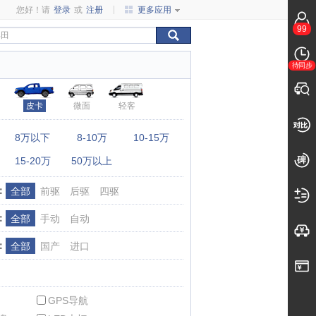
您好！请
登录
或
注册
更多应用
99
待同步
皮卡
微面
轻客
：
8万以下
8-10万
10-15万
15-20万
50万以上
：
全部
前驱
后驱
四驱
：
全部
手动
自动
：
全部
国产
进口
GPS导航