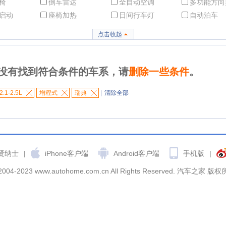
椅
倒车雷达
全自动空调
多功能方向
启动
座椅加热
日间行车灯
自动泊车
点击收起
没有找到符合条件的车系，请
删除一些条件
。
2.1-2.5L
增程式
瑞典
|
清除全部
贤纳士
|
iPhone客户端
Android客户端
手机版
|
2004-2023 www.autohome.com.cn All Rights Reserved. 汽车之家 版