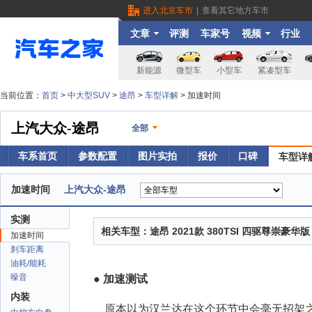
进入北京车市
|
查看其它地方车市
文章
评测
车家号
视频
行业
新能源
微型车
小型车
紧凑型车
当前位置：
首页
>
中大型SUV
>
途昂
>
车型详解
> 加速时间
上汽大众-途昂
全部
车系首页
参数配置
图片实拍
报价
口碑
车型详
加速时间
上汽大众-途昂
实测
相关车型：
途昂 2021款 380TSI 四驱尊崇豪华版
加速时间
刹车距离
油耗/能耗
噪音
● 加速测试
内装
原本以为汉兰达在这个环节中会毫无招架之