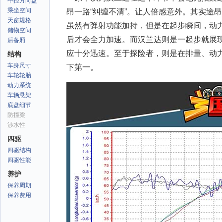
中控方向盘
乘坐空间
昂一路“纠缠不清”。让人倍感意外。其实途
天窗规格
虽然有弹射功能加持，但是在起步瞬间，动力会
储物空间
后才会全力加速。而汉兰达则是一起步就展
后备厢
应十分迅速。至于探险者，则是在排量、动
结构
车身尺寸
下第一。
车轮轮胎
动力系统
车辆悬架
底盘细节
防撞梁
涉水性
四驱
四驱结构
四驱性能
养护
保养周期
保养费用